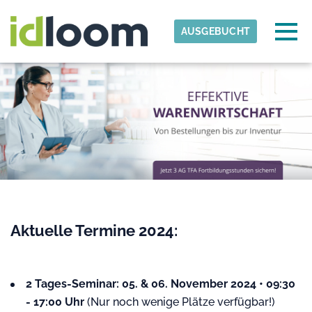
Skip to main content
Erkannte Zeitzone
Togg
AUSGEBUCHT
vetz
OK
Aktuelle Termine 2024:
2 Tages-Seminar: 05. & 06. November 2024 • 09:30
- 17:00 Uhr
(Nur noch wenige Plätze verfügbar!)